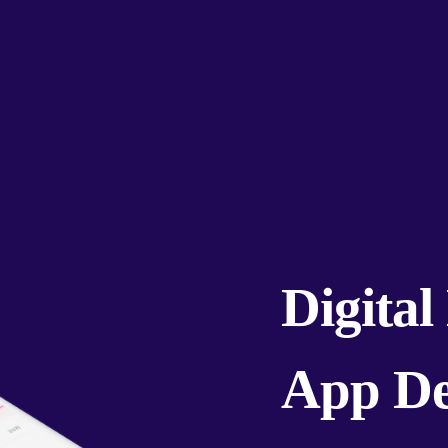
D
i
g
i
t
a
l
A
p
p
D