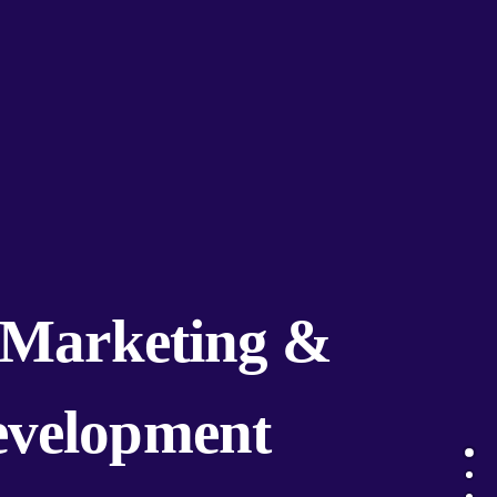
M
a
r
k
e
t
i
n
g
&
e
v
e
l
o
p
m
e
n
t